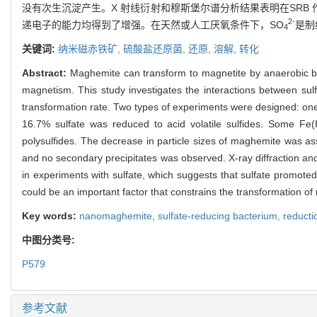
没有次生沉淀产生。X 射线衍射和穆斯堡尔谱分析结果表明在SRB
2-
递电子的能力均得到了增强。在天然或人工厌氧条件下，SO
是制
4
关键词:
纳米磁赤铁矿,
硫酸盐还原菌,
还原,
溶解,
转化
Abstract:
Maghemite can transform to magnetite by anaerobic bac
magnetism. This study investigates the interactions between sulf
transformation rate. Two types of experiments were designed: one w
16.7% sulfate was reduced to acid volatile sulfides. Some Fe(
polysulfides. The decrease in particle sizes of maghemite was ass
and no secondary precipitates was observed. X-ray diffraction a
in experiments with sulfate, which suggests that sulfate promoted b
could be an important factor that constrains the transformation o
Key words:
nanomaghemite,
sulfate-reducing bacterium,
reducti
中图分类号:
P579
参考文献