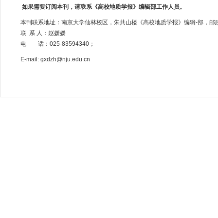
如果需要订阅本刊，请联系
《高校地质学报》
编辑部工作人员。
本刊联系地址：南京大学仙林校区，朱共山楼《高校地质学报》编辑
-
部，邮
联
系
人
：
赵媛媛
电 话：
025-83594340
；
E-mail: gxdzh@nju.edu.cn