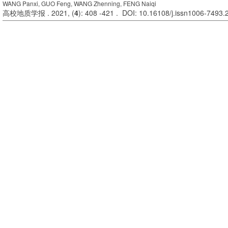
WANG Panxi, GUO Feng, WANG Zhenning, FENG Naiqi
高校地质学报 . 2021, (
4
): 408 -421 . DOI: 10.16108/j.issn1006-7493