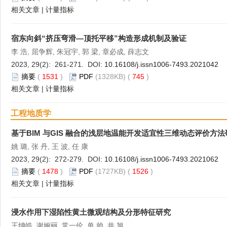
相关文章
|
计量指标
宿东向斜“挤压弯滑—顶托平移”构造形成机制及验证
李 浩, 屈争辉, 朱冠宇, 郭 梁, 章必成, 薛志文
2023, 29(2): 261-271. DOI:
10.16108/j.issn1006-7493.2021042
摘要
(
1531
)
PDF
(1328KB) (
745
)
相关文章
|
计量指标
工程地质学
基于BIM 与GIS 融合的浅层地温能开发适宜性三维动态评价方法
姚 璐, 张 丹, 王 波, 任 康
2023, 29(2): 272-279. DOI:
10.16108/j.issn1006-7493.2021062
摘要
(
1478
)
PDF
(1727KB) (
1526
)
相关文章
|
计量指标
浸水作用下湿陷性黄土微观结构及分形特征研究
王绅皓, 谢婉丽, 常一伦, 单 帅, 井 旭