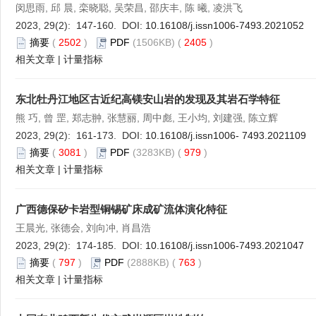
闵思雨, 邱 晨, 栾晓聪, 吴荣昌, 邵庆丰, 陈 曦, 凌洪飞
2023, 29(2): 147-160. DOI:
10.16108/j.issn1006-7493.2021052
摘要
(
2502
)
PDF
(1506KB) (
2405
)
相关文章
|
计量指标
东北牡丹江地区古近纪高镁安山岩的发现及其岩石学特征
熊 巧, 曾 罡, 郑志翀, 张慧丽, 周中彪, 王小均, 刘建强, 陈立辉
2023, 29(2): 161-173. DOI:
10.16108/j.issn1006- 7493.2021109
摘要
(
3081
)
PDF
(3283KB) (
979
)
相关文章
|
计量指标
广西德保矽卡岩型铜锡矿床成矿流体演化特征
王晨光, 张德会, 刘向冲, 肖昌浩
2023, 29(2): 174-185. DOI:
10.16108/j.issn1006-7493.2021047
摘要
(
797
)
PDF
(2888KB) (
763
)
相关文章
|
计量指标