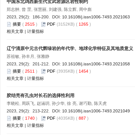
中国东北鸡西新生代玄武岩源区岩性制约
郑志翀, 曾 罡, 张慧丽, 刘建强, 陈立辉, 周中彪
2023, 29(2): 186-200. DOI:
10.16108/j.issn1006-7493.2021063
摘要
(
2515
)
PDF
(3152KB) (
1265
)
相关文章
|
计量指标
辽宁清原中元古代辉绿岩的年代学、地球化学特征及其地质意义
苏祖敏, 孙丰月, 张雅静
2023, 29(2): 201-212. DOI:
10.16108/j.issn1006-7493.2021058
摘要
(
2511
)
PDF
(3935KB) (
1454
)
相关文章
|
计量指标
胶结壳有孔虫对长石的选择性利用
李晓松, 周跃飞, 赵涵玥, 孙少华, 徐 亮, 谢巧勤, 陈天虎
2023, 29(2): 213-222. DOI:
10.16108/j.issn1006-7493.2021049
摘要
(
1740
)
PDF
(4035KB) (
887
)
相关文章
|
计量指标