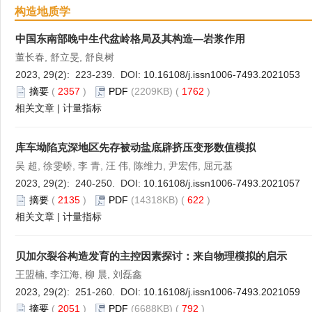
构造地质学
中国东南部晚中生代盆岭格局及其构造—岩浆作用
董长春, 舒立旻, 舒良树
2023, 29(2): 223-239. DOI:
10.16108/j.issn1006-7493.2021053
摘要
(
2357
)
PDF
(2209KB) (
1762
)
相关文章
|
计量指标
库车坳陷克深地区先存被动盐底辟挤压变形数值模拟
吴 超, 徐雯峤, 李 青, 汪 伟, 陈维力, 尹宏伟, 屈元基
2023, 29(2): 240-250. DOI:
10.16108/j.issn1006-7493.2021057
摘要
(
2135
)
PDF
(14318KB) (
622
)
相关文章
|
计量指标
贝加尔裂谷构造发育的主控因素探讨：来自物理模拟的启示
王盟楠, 李江海, 柳 晨, 刘磊鑫
2023, 29(2): 251-260. DOI:
10.16108/j.issn1006-7493.2021059
摘要
(
2051
)
PDF
(6688KB) (
792
)