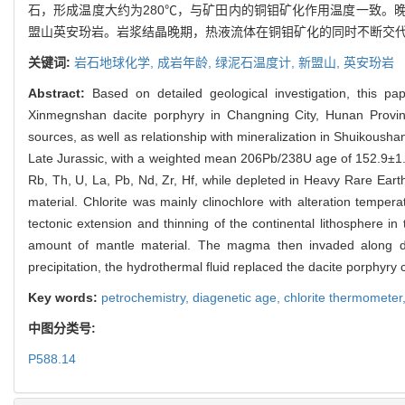
石，形成温度大约为280℃，与矿田内的铜钼矿化作用温度一致。
盟山英安玢岩。岩浆结晶晚期，热液流体在铜钼矿化的同时不断交
关键词:
岩石地球化学,
成岩年龄,
绿泥石温度计,
新盟山,
英安玢岩
Abstract:
Based on detailed geological investigation, this p
Xinmegnshan dacite porphyry in Changning City, Hunan Provin
sources, as well as relationship with mineralization in Shuikous
Late Jurassic, with a weighted mean 206Pb/238U age of 152.9±1
Rb, Th, U, La, Pb, Nd, Zr, Hf, while depleted in Heavy Rare Eart
material. Chlorite was mainly clinochlore with alteration temper
tectonic extension and thinning of the continental lithosphere i
amount of mantle material. The magma then invaded along de
precipitation, the hydrothermal fluid replaced the dacite porphyry 
Key words:
petrochemistry,
diagenetic age,
chlorite thermometer
中图分类号:
P588.14