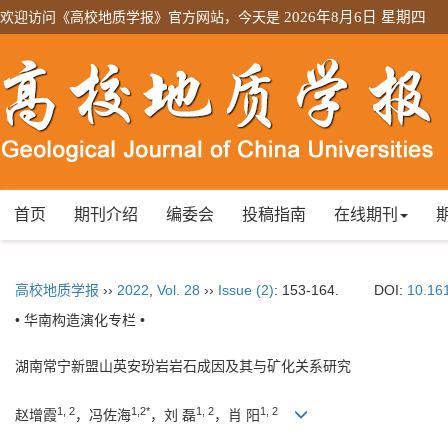
欢迎访问《高校地质学报》官方网站，今天是
2026年8月6日 星期四
首页
期刊介绍
编委会
投稿指南
在线期刊
高校地质学报
››
2022
,
Vol. 28
››
Issue (2)
: 153-164.
DOI:
10.16
• 华南构造演化专栏 •
湖南常宁新盟山英安玢岩岩石成因及其与矿化关系研究
1, 2
1,2*
1, 2
1, 2
赵增霞
，冯佐海
，刘 磊
，肖 阳