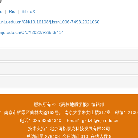
荐
te
|
Ris
|
BibTeX
gy.nju.edu.cn/CN/10.16108/j.issn1006-7493.2021060
y.nju.edu.cn/CN/Y2022/V28/I3/414
版权所有 © 《高校地质学报》编辑部
：南京市栖霞区仙林大道163号， 南京大学朱共山楼317室 邮编：210
电话：025-83594340 Email：gxdzh@nju.edu.cn
技术支持：
北京玛格泰克科技发展有限公司
总访问量
276408
, 今日访问
310
, 在线人数
9