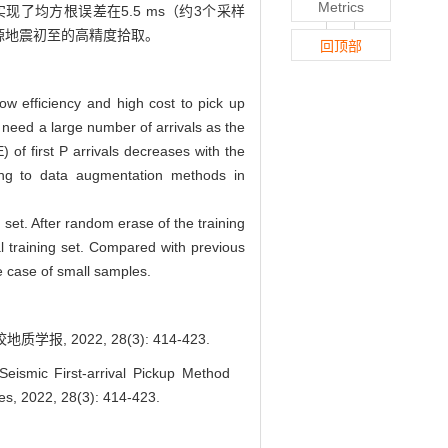
Metrics
了均方根误差在5.5 ms（约3个采样
源地震初至的高精度拾取。
回顶部
low efficiency and high cost to pick up
 need a large number of arrivals as the
 of first P arrivals decreases with the
ing to data augmentation methods in
set. After random erase of the training
al training set. Compared with previous
e case of small samples.
 2022, 28(3): 414-423.
mic First-arrival Pickup Method
es, 2022, 28(3): 414-423.