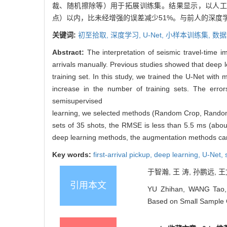
裁、随机擦除等）用于拓展训练集。结果显示，以人工拾
点）以内，比未经增强的误差减少51%。与前人的深度
关键词:
初至拾取,
深度学习,
U-Net,
小样本训练集,
数据
Abstract:
The interpretation of seismic travel-time i
arrivals manually. Previous studies showed that deep l
training set. In this study, we trained the U-Net wit
increase in the number of training sets. The erro
semisupervised
learning, we selected methods (Random Crop, Random Er
sets of 35 shots, the RMSE is less than 5.5 ms (about
deep learning methods, the augmentation methods can be
Key words:
first-arrival pickup,
deep learning,
U-Net,
于智瀚, 王 涛, 孙鹏远, 
引用本文
YU Zhihan, WANG Tao, 
Based on Small Sample Co