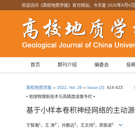
欢迎访问《高校地质学报》官方网站，今天是
2026年8月6
首页
期刊介绍
编委会
投
高校地质学报
››
2022
,
Vol. 28
››
Issue (3)
: 414-423.
• 地球物理新技术与高精度成像专栏 •
基于小样本卷积神经网络的主动源
1
1*
2
2
2
于智瀚
，王 涛
，孙鹏远
，王文闯
，郭振波