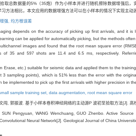
取总数据量的5%（35炮）作为小样本并进行随机擦除数据增强后，实现
学习方法相比，本文应用的数据增强方法可以在小样本的情况下实现主动
增强,
均方根误差
maging depends on the accuracy of picking up first arrivals, and it is 
earning can be applied for automatically picking, but the methods often
h multichannel images and found that the root mean square error (RMSE)
rs of 35 and 597 shots are 11.4 and 6.5 ms, respectively. Referr
ase, etc.) suitable for seismic data and applied them to the training 
 3 sampling points), which is 51% less than the error with the origin
 implemented to pick up the first arrivals with higher precision in th
small sample training set,
data augmentation,
root mean square error
王文闯, 郭振波. 基于小样本卷积神经网络的主动源P 波初至拾取方法[J]. 高校地质学报,
SUN Pengyuan, WANG Wenchuang, GUO Zhenbo. Active Source Seis
nvolutional Neural Network[J]. Geological Journal of China Universiti