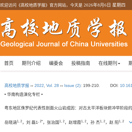
欢迎访问《高校地质学报》官方网站，今天是
2026年8月6日 星期四
首页
期刊介绍
编委会
投稿指南
在线期刊
高校地质学报
››
2022
,
Vol. 28
››
Issue (2)
: 199-210.
DOI:
10.16
• 华南构造演化专栏 •
粤东地区侏罗纪代表性剖面火山岩成因：对古太平洋板块俯冲早阶段
1, 2
, 2*
1, 2
1, 2
1, 2
1, 2
岳晓涵
，刘 磊1
，张治国
，赵增霞
，孙 杰
，赵 阳