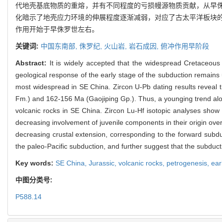
代地壳基底物质的重熔，并有不同程度的亏损幔源物质贡献，从早
化暗示了地壳应力环境的伸展程度逐渐减弱，对应了古太平洋板块
作用开始于早侏罗世左右。
关键词:
中国东南部,
侏罗纪,
火山岩,
岩石成因,
俯冲作用早阶段
Abstract:
It is widely accepted that the widespread Cretaceous 
geological response of the early stage of the subduction remains
most widespread in SE China. Zircon U-Pb dating results reveal t
Fm.) and 162-156 Ma (Gaojiping Gp.). Thus, a younging trend alon
volcanic rocks in SE China. Zircon Lu-Hf isotopic analyses show 
decreasing involvement of juvenile components in their origin ove
decreasing crustal extension, corresponding to the forward subdu
the paleo-Pacific subduction, and further suggest that the subduct
Key words:
SE China,
Jurassic,
volcanic rocks,
petrogenesis,
ear
中图分类号:
P588.14