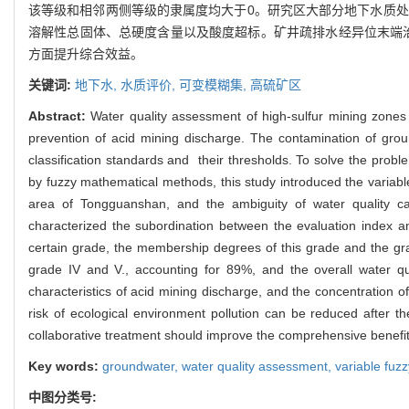
该等级和相邻两侧等级的隶属度均大于0。研究区大部分地下水质处
溶解性总固体、总硬度含量以及酸度超标。矿井疏排水经异位末端治
方面提升综合效益。
关键词:
地下水,
水质评价,
可变模糊集,
高硫矿区
Abstract:
Water quality assessment of high-sulfur mining zone
prevention of acid mining discharge. The contamination of grou
classification standards and their thresholds. To solve the prob
by fuzzy mathematical methods, this study introduced the variabl
area of Tongguanshan, and the ambiguity of water quality cat
characterized the subordination between the evaluation index a
certain grade, the membership degrees of this grade and the gra
grade IV and V., accounting for 89%, and the overall water qu
characteristics of acid mining discharge, and the concentration o
risk of ecological environment pollution can be reduced after t
collaborative treatment should improve the comprehensive benefits
Key words:
groundwater,
water quality assessment,
variable fuzz
中图分类号: