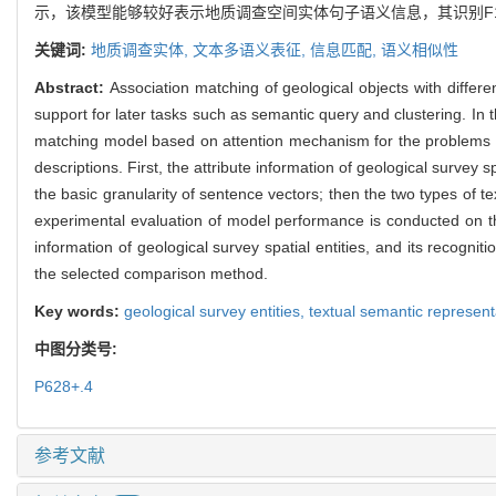
示，该模型能够较好表示地质调查空间实体句子语义信息，其识别F1
关键词:
地质调查实体,
文本多语义表征,
信息匹配,
语义相似性
Abstract:
Association matching of geological objects with differe
support for later tasks such as semantic query and clustering. In t
matching model based on attention mechanism for the problems of
descriptions. First, the attribute information of geological survey s
the basic granularity of sentence vectors; then the two types of te
experimental evaluation of model performance is conducted on th
information of geological survey spatial entities, and its recog
the selected comparison method.
Key words:
geological survey entities,
textual semantic represent
中图分类号:
P628+.4
参考文献