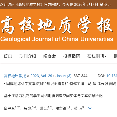
欢迎访问《高校地质学报》官方网站，今天是
2026年8月7日 星期五
首页
期刊介绍
编委会
投稿指南
在线期刊
高校地质学报
››
2023
,
Vol. 29
››
Issue (3)
: 337-344.
DOI:
10.16
• 固体地球科学文本挖掘和知识图谱专栏 特邀主编：马 超 诸云强 闾海荣
基于注意力机制的孪生网络地质调查空间实体与文本信息匹配
1,2*
3,4
1,2
1,2
5
邱芹军
，马 凯
，谢 忠
，陶留锋
，黄 波