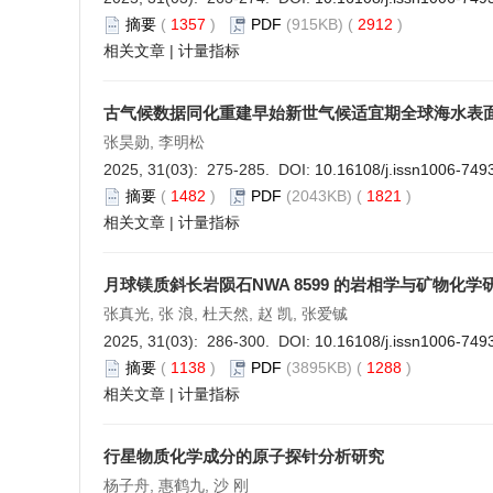
摘要
(
1357
)
PDF
(915KB) (
2912
)
相关文章
|
计量指标
古气候数据同化重建早始新世气候适宜期全球海水表
张昊勋, 李明松
2025, 31(03): 275-285. DOI:
10.16108/j.issn1006-749
摘要
(
1482
)
PDF
(2043KB) (
1821
)
相关文章
|
计量指标
月球镁质斜长岩陨石NWA 8599 的岩相学与矿物化学
张真光, 张 浪, 杜天然, 赵 凯, 张爱铖
2025, 31(03): 286-300. DOI:
10.16108/j.issn1006-749
摘要
(
1138
)
PDF
(3895KB) (
1288
)
相关文章
|
计量指标
行星物质化学成分的原子探针分析研究
杨子舟, 惠鹤九, 沙 刚