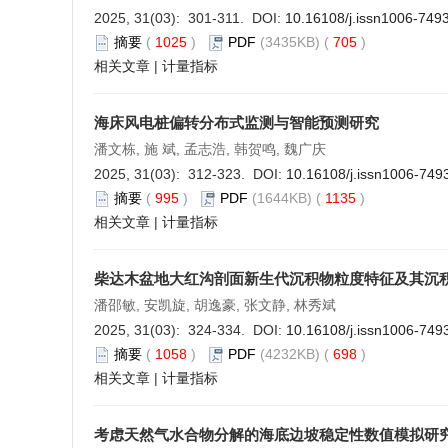
2025, 31(03): 301-311. DOI:
10.16108/j.issn1006-749
摘要
(
1025
)
PDF
(3435KB) (
705
)
相关文章
|
计量指标
海床风电桩偏转分布式监测与智能预测研究
潘文栋, 施 斌, 孟志浩, 韩贺鸣, 魏广庆
2025, 31(03): 312-323. DOI:
10.16108/j.issn1006-749
摘要
(
995
)
PDF
(1644KB) (
1135
)
相关文章
|
计量指标
柴达木盆地大红沟剖面新生代沉积物粒度特征及其沉
潘邵敏, 安凯旋, 胡逸豪, 张文静, 林秀斌
2025, 31(03): 324-334. DOI:
10.16108/j.issn1006-749
摘要
(
1058
)
PDF
(4232KB) (
698
)
相关文章
|
计量指标
考虑天然气水合物分解的海底边坡稳定性数值模拟研